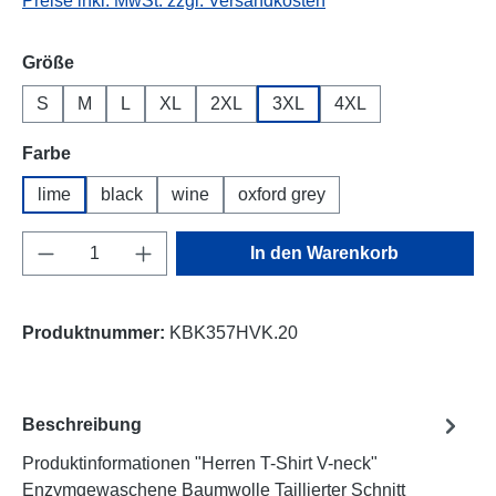
Preise inkl. MwSt. zzgl. Versandkosten
auswählen
Größe
S
M
L
XL
2XL
3XL
4XL
auswählen
Farbe
lime
black
wine
oxford grey
Produkt Anzahl: Gib den gewünschten Wert e
In den Warenkorb
Produktnummer:
KBK357HVK.20
Beschreibung
Produktinformationen "Herren T-Shirt V-neck"
Enzymgewaschene Baumwolle Taillierter Schnitt