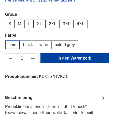
Preise inkl. MwSt. zzgl. Versandkosten
auswählen
Größe
S
M
L
XL
2XL
3XL
4XL
auswählen
Farbe
lime
black
wine
oxford grey
Produkt Anzahl: Gib den gewünschten Wert e
In den Warenkorb
Produktnummer:
KBK357HVK.18
Beschreibung
Produktinformationen "Herren T-Shirt V-neck"
Enzymgewaschene Baumwolle Taillierter Schnitt