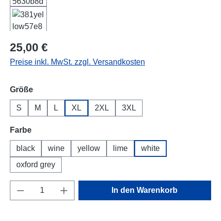
Regulärer Preis:
25,00 €
Preise inkl. MwSt. zzgl. Versandkosten
auswählen
Größe
S
M
L
XL
2XL
3XL
auswählen
Farbe
black
wine
yellow
lime
white
oxford grey
Produkt Anzahl: Gib den gewünschten Wert e
In den Warenkorb