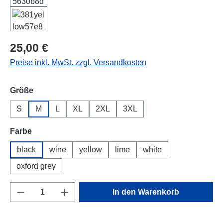
Regulärer Preis:
25,00 €
Preise inkl. MwSt. zzgl. Versandkosten
auswählen
Größe
S
M
L
XL
2XL
3XL
auswählen
Farbe
black
wine
yellow
lime
white
oxford grey
Produkt Anzahl: Gib den gewünschten Wert e
In den Warenkorb