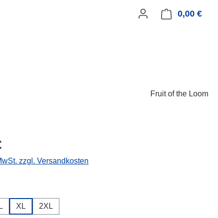
0,00 €
Ware
Fruit of the Loom
eis:
€
 MwSt. zzgl. Versandkosten
ählen
L
XL
2XL