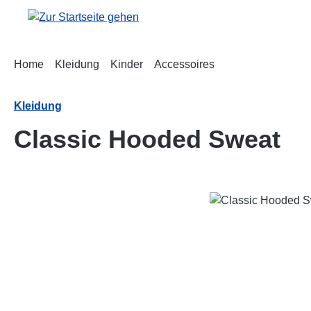
m Hauptinhalt springen
Zur Suche springen
Zur Hauptnavigation springen
Home
Kleidung
Kinder
Accessoires
Kleidung
Classic Hooded Sweat
Bildergalerie überspringen