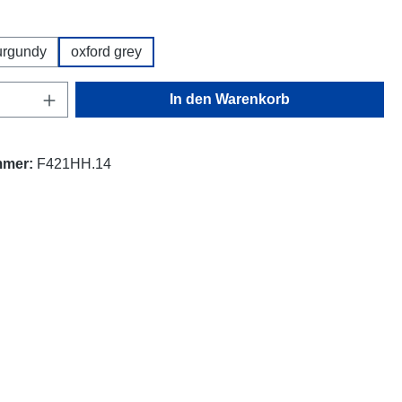
hlen
urgundy
oxford grey
Anzahl: Gib den gewünschten Wert ein oder
In den Warenkorb
mmer:
F421HH.14