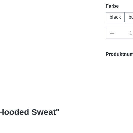
auswä
Farbe
black
b
Produkt 
Produktnu
 Hooded Sweat"