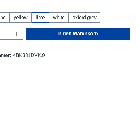
hlen
ine
yellow
lime
white
oxford grey
Anzahl: Gib den gewünschten Wert ein oder
In den Warenkorb
mmer:
KBK381DVK.9