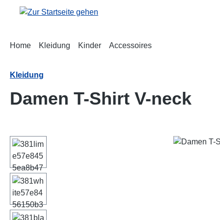
m Hauptinhalt springen
Zur Suche springen
Zur Hauptnavigation springen
Home
Kleidung
Kinder
Accessoires
Kleidung
Damen T-Shirt V-neck
Bildergalerie überspringen