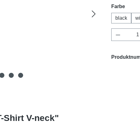
auswä
Farbe
black
w
Produkt 
Produktnu
-Shirt V-neck"