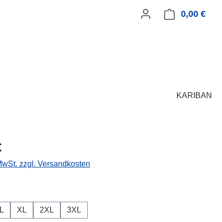
0,00 €
Ware
KARIBAN
eis:
€
 MwSt. zzgl. Versandkosten
ählen
L
XL
2XL
3XL