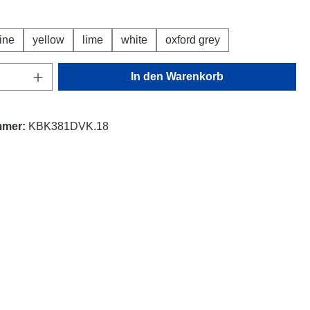
hlen
ine
yellow
lime
white
oxford grey
Anzahl: Gib den gewünschten Wert ein oder
In den Warenkorb
mmer:
KBK381DVK.18