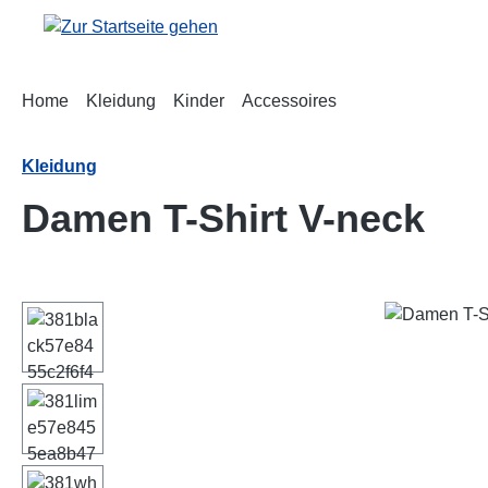
m Hauptinhalt springen
Zur Suche springen
Zur Hauptnavigation springen
Home
Kleidung
Kinder
Accessoires
Kleidung
Damen T-Shirt V-neck
Bildergalerie überspringen