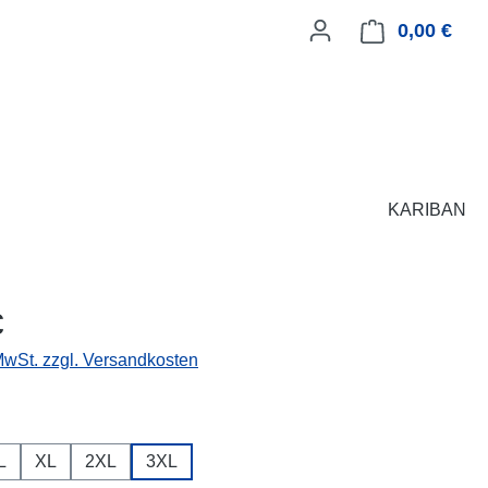
0,00 €
Ware
KARIBAN
eis:
€
 MwSt. zzgl. Versandkosten
ählen
L
XL
2XL
3XL