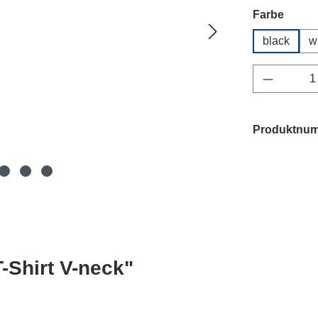
auswä
Farbe
black
w
Produkt 
Produktnu
-Shirt V-neck"